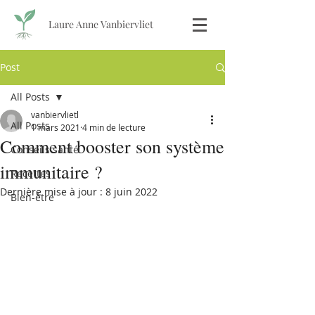
Laure Anne Vanbiervliet
Post
All Posts
vanbiervlietl
All Posts
1 mars 2021
4 min de lecture
Comment booster son système
Conseils santé
immunitaire ?
Recettes
Dernière mise à jour :
8 juin 2022
Bien-être