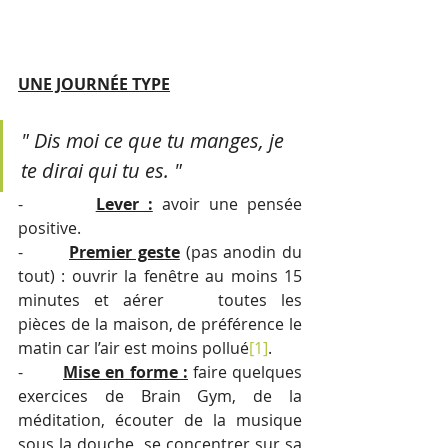
UNE JOURNÉE TYPE
" Dis moi ce que tu manges, je 
te dirai qui tu es. "
-        
Lever :
 avoir une pensée 
positive.
-        
Premier geste
 (pas anodin du 
tout) : ouvrir la fenêtre au moins 15 
minutes et aérer 	toutes les 
pièces de la maison, de préférence le 
matin car l’air est moins pollué
[1]
.
-        
Mise en forme :
 faire quelques 
exercices de Brain Gym, de la 
méditation, écouter de la musique 
sous la douche, se concentrer sur sa 