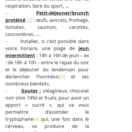
respiration, faire du sport, …
-        
Petit-déjeuner/brunch 
protéiné
[2]
 : œufs, avocats, fromage, 
tomates, saumon, carottes, 
concombres, ….
-        Installer, si c’est possible dans 
votre horaire, une plage de 
jeun 
intermittent
 : 14h à 16h de jeun – ex 
: de 18h à 10h – entre le repas du soir 
et le déjeuner du lendemain pour 
déclencher l’hormésis
[3]
 et ses 
nombreux bienfaits.
-        
Gouter :
 oléagineux, chocolat 
noir (min 74%) et fruits, pour avoir un 
apport « sucré », qui va vous 
permettre d’assimiler le 
tryptophane
[4]
 qui, une fois dans le 
cerveau, va produire de la 