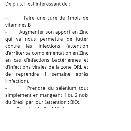
De plus, il est intéressant de :
-        Faire une cure de 1mois de 
vitamines B.
-        Augmenter son apport en Zinc 
qui va nous permettre de lutter 
contre les infections (attention 
d’arrêter sa complémentation en Zinc 
en cas d’infections bactériennes et 
d’infections virales de la zone ORL et 
de reprendre 1 semaine après 
l’infection).
-        Prendre du sélénium tout 
simplement en mangeant 1 ou 2 noix 
du Brésil par jour (attention : BIO).
-        Prendre du Co Q10 si on se sent 
fatigué car l’énergie est le nerf de la 
guerre.
-        Prendre des polyphénols et 