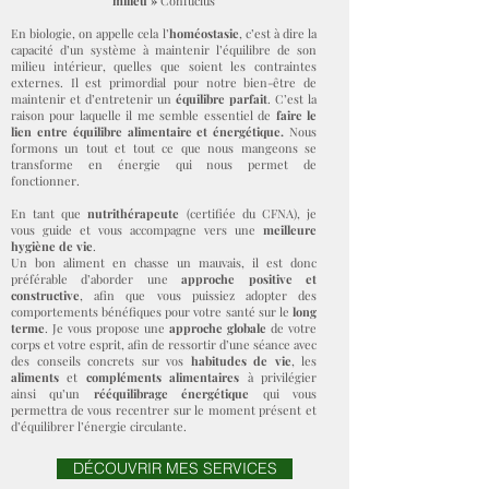
milieu »
Confucius
En biologie, on appelle cela l’
homéostasie
, c’est à dire la
capacité d’un système à maintenir l’équilibre de son
milieu intérieur, quelles que soient les contraintes
externes. Il est primordial pour notre bien-être de
maintenir et d’entretenir un
équilibre parfait
. C’est la
raison pour laquelle il me semble essentiel de
faire le
lien entre équilibre alimentaire et énergétique.
Nous
formons un tout et tout ce que nous mangeons se
transforme en énergie qui nous permet de
fonctionner.
En tant que
nutrithérapeute
(certifiée du CFNA), je
vous guide et vous accompagne vers une
meilleure
hygiène de vie
.
Un bon aliment en chasse un mauvais, il est donc
préférable d’aborder une
approche positive et
constructive
, afin que vous puissiez adopter des
comportements bénéfiques pour votre santé sur le
long
terme
. Je vous propose une
approche globale
de votre
corps et votre esprit, afin de ressortir d’une séance avec
des conseils concrets sur vos
habitudes de vie
, les
aliments
et
compléments alimentaires
à privilégier
ainsi qu’un
rééquilibrage énergétique
qui vous
permettra de vous recentrer sur le moment présent et
d’équilibrer l’énergie circulante.
DÉCOUVRIR MES SERVICES