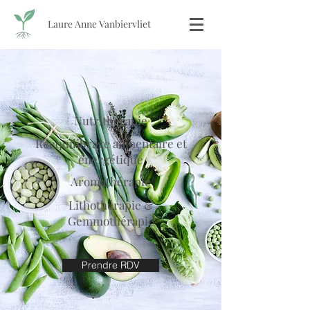
Laure Anne Vanbiervliet
Nutrithérapie
Rééquilibrage alimentaire et
énergétique
Aromathérapie
Lithothérapie &
Gemmothérapie
Prendre RDV