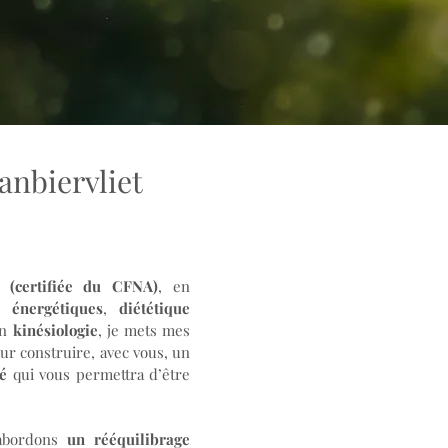
nbiervliet
e (certifiée du CFNA)
, en
 énergétiques
,
diététique
en
kinésiologie
, je mets mes
our construire, avec vous, un
é
qui vous permettra d’être
 abordons
un rééquilibrage