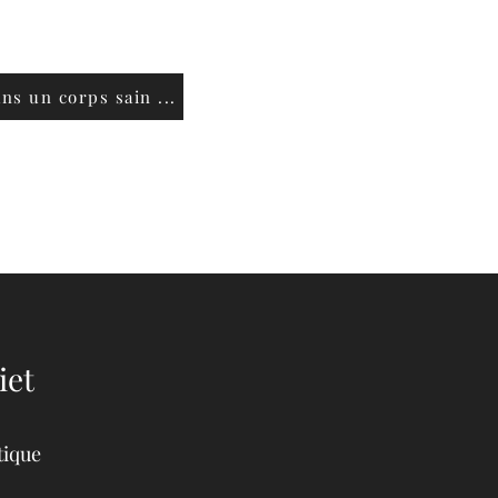
ans un corps sain ...
iet
tique