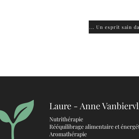
que Chinoise
athérapie
... Un esprit sain d
othérapie
othérapie
Laure - Anne Vanbiervl
Nutrithérapie
Rééquilibrage alimentaire et énergé
Aromathérapie