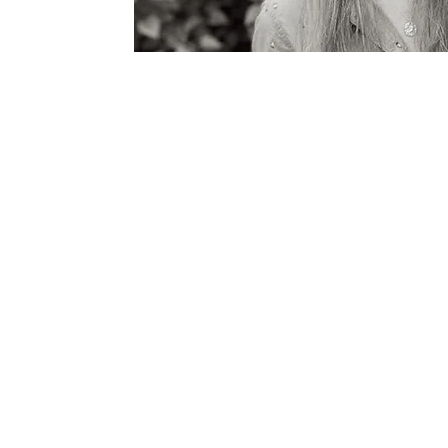
Spéc
Rééquilibr
Rééquilibr
Allergies 
Nourrisso
Enfants 
Régime