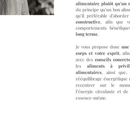
alimentaire plutôt qu’un 
du principe qu’un bon alim
qu’il préférable d’aborde
constructive
, afin que v
comportements bénéfique
ialités
long terme
.
Je vous propose donc
une
corps et votre esprit
, afi
avec des
conseils concret
age alimentaire
les
aliments à privilé
alimentaires
, ainsi que,
age énergétique
rééquilibrage énergétique
recentrer sur le momen
et intolérances
l’énergie circulante et d
essence-même.
ns et maternité
et adolescence
s et détox