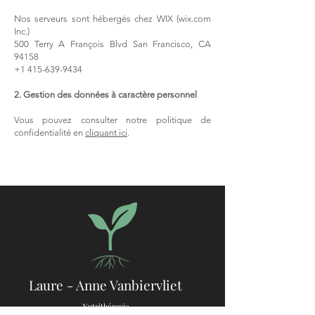
Nos serveurs sont hébergés chez WIX (wix.com
Inc.)
500 Terry A François Blvd San Francisco, CA
94158
+1 415-639-9434
2. Gestion des données à caractère personnel
Vous pouvez consulter notre politique de
confidentialité en
cliquant ici
.
Laure - Anne Vanbiervliet
Nutrithérapie