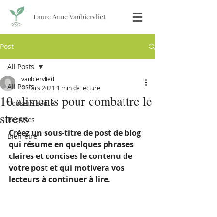
Laure Anne Vanbiervliet
Post
All Posts
vanbiervlietl
All Posts
1 mars 2021
1 min de lecture
10 aliments pour combattre le
Conseils santé
stress
Recettes
Créez un sous-titre de post de blog 
Bien-être
qui résume en quelques phrases 
claires et concises le contenu de 
votre post et qui motivera vos 
lecteurs à continuer à lire.